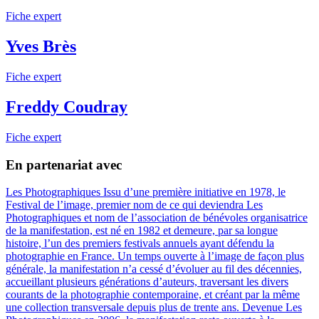
Fiche expert
Yves Brès
Fiche expert
Freddy Coudray
Fiche expert
En partenariat avec
Les Photographiques
Issu d’une première initiative en 1978, le
Festival de l’image, premier nom de ce qui deviendra Les
Photographiques et nom de l’association de bénévoles organisatrice
de la manifestation, est né en 1982 et demeure, par sa longue
histoire, l’un des premiers festivals annuels ayant défendu la
photographie en France. Un temps ouverte à l’image de façon plus
générale, la manifestation n’a cessé d’évoluer au fil des décennies,
accueillant plusieurs générations d’auteurs, traversant les divers
courants de la photographie contemporaine, et créant par la même
une collection transversale depuis plus de trente ans. Devenue Les