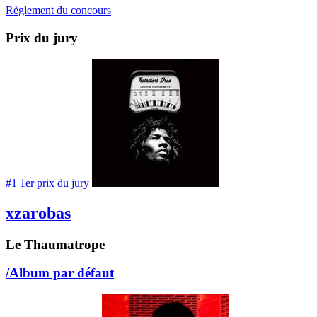
Règlement du concours
Prix du jury
#1
1
er
prix du jury
xzarobas
Le Thaumatrope
/Album par défaut