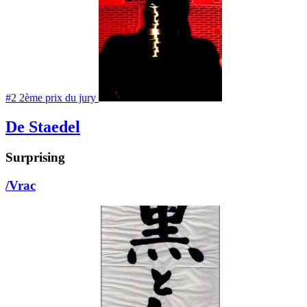
#2
2
ème
prix du jury
De Staedel
Surprising
/Vrac