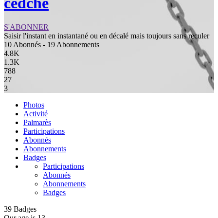
cedche
S'ABONNER
Saisir l'instant en instantané ou en décalé mais toujours sans reculer
10 Abonnés - 19 Abonnements
4.8K
1.3K
788
27
3
Photos
Activité
Palmarès
Participations
Abonnés
Abonnements
Badges
Participations
Abonnés
Abonnements
Badges
39
Badges
Our age is 13