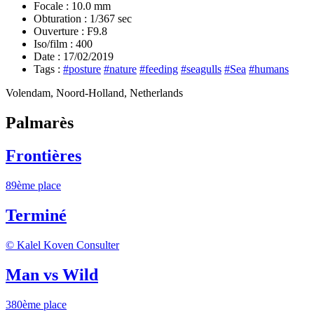
Focale :
10.0 mm
Obturation :
1/367 sec
Ouverture :
F9.8
Iso/film :
400
Date :
17/02/2019
Tags :
#posture
#nature
#feeding
#seagulls
#Sea
#humans
Volendam, Noord-Holland, Netherlands
Palmarès
Frontières
89ème place
Terminé
© Kalel Koven
Consulter
Man vs Wild
380ème place