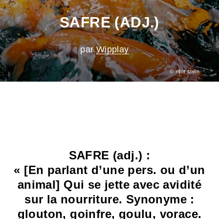
SAFRE (ADJ.)
par
Wipplay
© eliot stein
SAFRE (adj.) :
«
[En parlant d’une pers. ou d’un
animal]
Qui se jette avec avidité
sur la nourriture.
Synonyme :
glouton, goinfre, goulu, vorace.